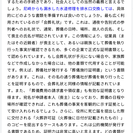
するための手続きであり、社会人としての当然の義務と言えるで
しょう。
尼崎からも漏水した水道修理を排水口交換しては
、具体
的にどのような書類を準備すれば良いのでしょうか。最も広く利
用されているのが「会葬礼状」です。これは、通夜や告別式の参
列者へのお礼状で、通常、葬儀の日時、場所、故人の氏名、そし
て喪主の氏名が明記されています。この情報により、従業員（ま
たはその近親者）が喪主として、あるいは親族として葬儀を執り
行った事実が確認できるため、多くの企業で正式な証明書類とし
て認められています。もし会葬礼状が手元にない場合や、家族葬
などで作成しなかった場合には、他の書類で代用することが可能
です。例えば、葬儀社が発行する「葬儀施行証明書」という書類
があります。これは、その名の通り葬儀社が葬儀を執り行ったこ
とを証明するもので、会葬礼状と同様の情報が記載されていま
す。また、「葬儀費用の請求書や領収書」も有効な証明書となり
得ます。宛名が申請者本人（喪主）になっており、葬儀の日程や
場所が確認できれば、これも葬儀の事実を客観的に示す証拠とし
て受け入れられるでしょう。さらに、役所に死亡届を提出した際
に交付される「火葬許可証（火葬後に日付が記載されたもの）」
のコピーを提出するケースもあります。これは公的機関が発行す
る書類であるため、証明力は非常に高いと言えます。どの書類が