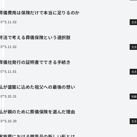
葬儀費用は保険だけで本当に足りるのか
2025.11.02
生活
終活で考える葬儀保険という選択肢
2025.11.02
生活
葬儀社発行の証明書でできる手続き
2025.11.01
生活
私が盛籠に込めた祖父への最後の想い
2025.10.31
知識
私が親のために葬儀保険を選んだ理由
2025.10.29
生活
家族葬における贈答品の新しい形とは