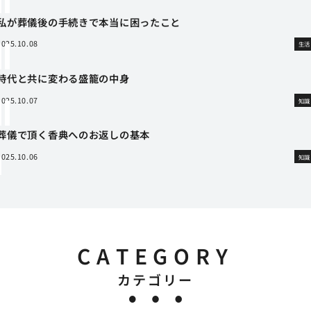
私が葬儀後の手続きで本当に困ったこと
2025.10.08
生活
時代と共に変わる盛籠の中身
2025.10.07
知識
葬儀で頂く香典へのお返しの基本
2025.10.06
知識
CATEGORY
カテゴリー