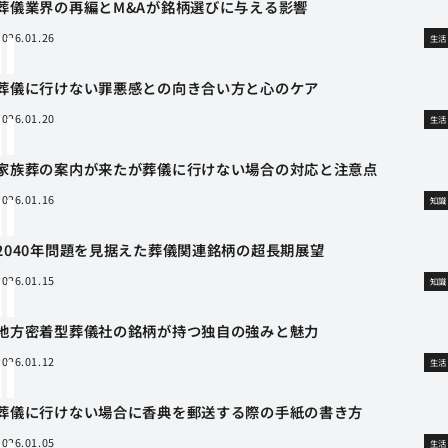
葬儀業界の再編とM&Aが銘柄選びに与える影響
2026.01.26
生活
葬儀に行けない罪悪感との向き合い方と心のケア
2026.01.20
生活
家族葬の案内が来たが葬儀に行けない場合の対応と注意点
2026.01.16
知識
2040年問題を見据えた葬儀関連銘柄の超長期展望
2026.01.15
知識
地方密着型葬儀社の銘柄が持つ独自の強みと魅力
2026.01.12
生活
葬儀に行けない場合に香典を郵送する際の手紙の書き方
2026.01.05
生活