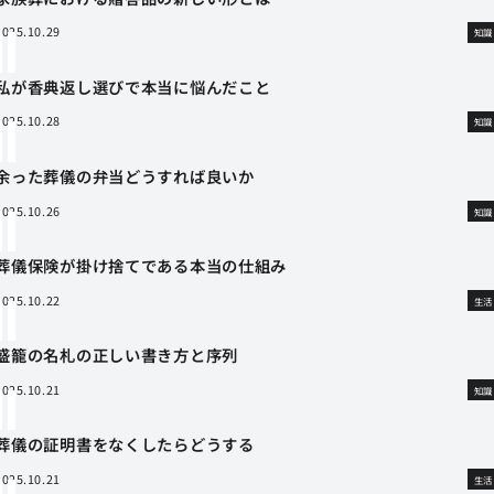
2025.10.29
知識
私が香典返し選びで本当に悩んだこと
2025.10.28
知識
余った葬儀の弁当どうすれば良いか
2025.10.26
知識
葬儀保険が掛け捨てである本当の仕組み
2025.10.22
生活
盛籠の名札の正しい書き方と序列
2025.10.21
知識
葬儀の証明書をなくしたらどうする
2025.10.21
生活