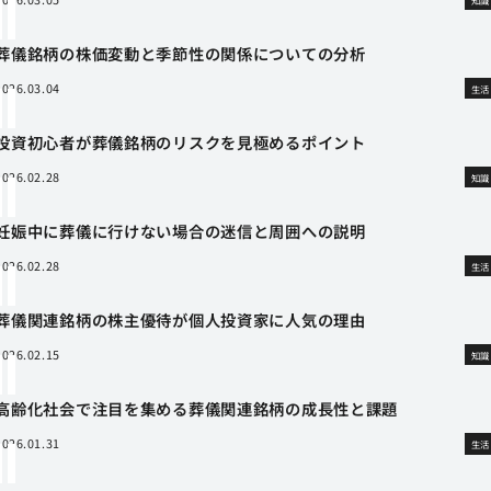
葬儀銘柄の株価変動と季節性の関係についての分析
2026.03.04
生活
投資初心者が葬儀銘柄のリスクを見極めるポイント
2026.02.28
知識
妊娠中に葬儀に行けない場合の迷信と周囲への説明
2026.02.28
生活
葬儀関連銘柄の株主優待が個人投資家に人気の理由
2026.02.15
知識
高齢化社会で注目を集める葬儀関連銘柄の成長性と課題
2026.01.31
生活