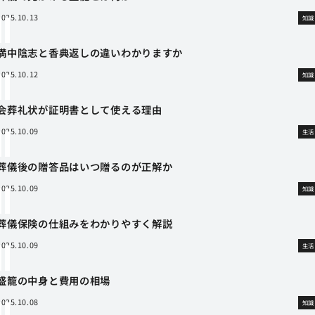
2025.10.13
知識
満中陰志と香典返しの違いわかりますか
2025.10.12
知識
会葬礼状が証明書として使える理由
2025.10.09
生活
葬儀後の贈答品はいつ贈るのが正解か
2025.10.09
知識
葬儀保険の仕組みをわかりやすく解説
2025.10.09
生活
盛籠の中身と費用の相場
2025.10.08
知識