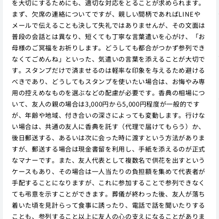
を大切にするためにも、適切な対応をとることが求められます。
まず、欠席の連絡についてですが、親しい間柄であればLINEや
メールで伝えることも決して失礼ではありませんが、その文面は
普段の会話とは異なり、短くても丁寧な言葉遣いを心がけ、「お
母様のご冥福をお祈りします。どうしても都合がつかず参列でき
なくてごめんね」といった、気遣いの言葉を添えることが大切で
す。スタンプだけで済ませるのは軽率な印象を与えるため避ける
べきであり、どうしてもスタンプを使いたい場合は、お悔やみ専
用の控えめなものを選ぶなどの配慮が必要です。香典の相場につ
いて、友人の親の場合は3,000円から5,000円程度が一般的です
が、年齢や地域、付き合いの深さによっても変動します。行けな
い場合は、共通の友人に香典を託す（代理で届けてもらう）か、
後日郵送する、あるいは次に会った時に渡すという方法がありま
すが、郵送する場合は現金書留を利用し、手紙を添えるのが正式
なマナーです。また、友人代表として複数名で供花を出すという
ケースもあり、その場合は一人当たりの負担額を集めて代表者が
手配することになりますが、これに参加することで参列できなく
ても弔意を示すことができます。葬儀が終わった後、友人が落ち
着いた頃を見計らって食事に誘ったり、電話で話を聞いたりする
ことも、参列すること以上に友人の心の支えになることがありま