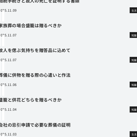
相続手続きと故人の死亡を証明する書類
2025.11.09
生活
家族葬の場合盛籠は贈るべきか
2025.11.07
知識
故人を偲ぶ気持ちを贈答品に込めて
2025.11.07
知識
葬儀に供物を贈る際の心遣いと作法
2025.11.06
知識
盛籠と供花どちらを贈るべきか
2025.11.04
知識
会社の忌引申請で必要な葬儀の証明
2025.11.03
生活