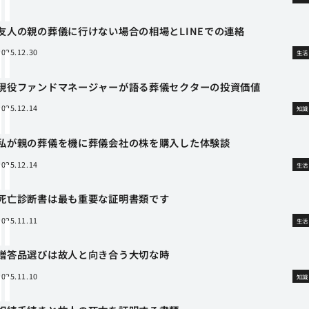
友人の親の葬儀に行けない場合の相場とLINEでの連絡
2025.12.30
生活
現役ファンドマネージャーが語る葬儀セクターの投資価値
2025.12.14
知識
私が親の葬儀を機に葬儀会社の株を購入した体験談
2025.12.14
生活
死亡診断書は最も重要な証明書類です
2025.11.11
生活
贈答品選びは故人と向き合う大切な時
2025.11.10
知識