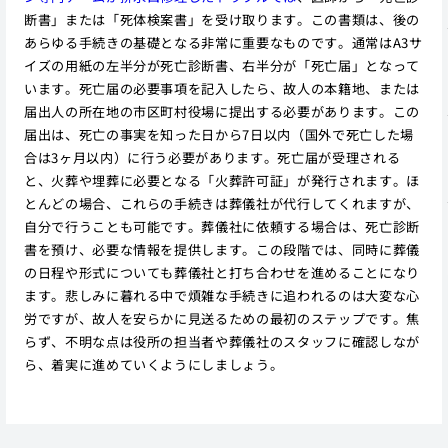
断書」または「死体検案書」を受け取ります。この書類は、後の
あらゆる手続きの基礎となる非常に重要なものです。通常はA3サ
イズの用紙の左半分が死亡診断書、右半分が「死亡届」となって
います。死亡届の必要事項を記入したら、故人の本籍地、または
届出人の所在地の市区町村役場に提出する必要があります。この
届出は、死亡の事実を知った日から7日以内（国外で死亡した場
合は3ヶ月以内）に行う必要があります。死亡届が受理される
と、火葬や埋葬に必要となる「火葬許可証」が発行されます。ほ
とんどの場合、これらの手続きは葬儀社が代行してくれますが、
自分で行うことも可能です。葬儀社に依頼する場合は、死亡診断
書を預け、必要な情報を提供します。この段階では、同時に葬儀
の日程や形式についても葬儀社と打ち合わせを進めることになり
ます。悲しみに暮れる中で煩雑な手続きに追われるのは大変な心
労ですが、故人を安らかに見送るための最初のステップです。焦
らず、不明な点は役所の担当者や葬儀社のスタッフに確認しなが
ら、着実に進めていくようにしましょう。