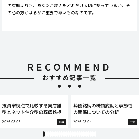
の有無よりも、あなたが故人をどれだけ大切に想っているか、そ
の心の方がはるかに重要で尊いものなのです。
RECOMMEND
おすすめ記事一覧
投資家視点で比較する実店舗
葬儀銘柄の株価変動と季節性
型とネット仲介型の葬儀銘柄
の関係についての分析
2026.03.05
2026.03.04
知識
生活
1
2
3
4
5
6
7
8
9
10
11
12
13
14
15
16
17
18
19
20
21
22
23
24