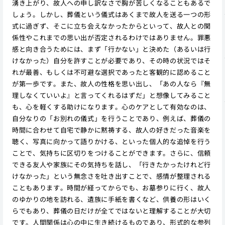
湧き上がり、故人への申し訳なさで胸が苦しくなることもあるで
しょう。しかし、葬儀という儀式はあくまで故人を送る一つの形
式に過ぎず、そこに立ち会えなかったからといって、故人との関
係性やこれまでの思い出が否定されるわけではありません。罪悪
感と向き合うためには、まず「行かない」と決めた（あるいは行
けなかった）自分を許すことが必要であり、その時の状況ではそ
れが最善、もしくは不可避な選択であったと客観的に認めること
が第一歩です。また、故人の性格を思い出し、「あの人なら『無
理しなくていいよ』と言ってくれるはずだ」と想像してみること
も、心を軽くする助けになります。心のケアとして有効なのは、
自分なりの「お別れの儀式」を行うことであり、例えば、葬儀の
時間に合わせて自宅で静かに黙祷する、故人の好きだった音楽を
聴く、写真に向かって語りかける、といった個人的な追悼を行う
ことで、気持ちに区切りをつけることができます。さらに、信頼
できる友人や家族にその気持ちを話し、「行きたかったけれど行
けなかった」という無念さを吐き出すことで、感情が整理される
こともあります。時間が経ってからでも、お墓参りに行く、故人
のゆかりの地を訪れる、遺族に手紙を書くなど、供養の形はいく
らでもあり、葬儀の日だけが全てではないと理解することが大切
です。人間関係は心の中に生き続けるものであり、形式的な参列