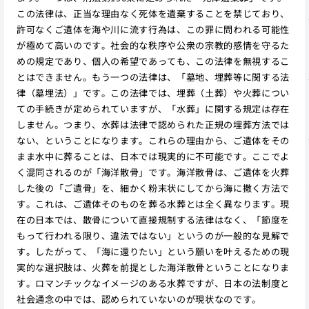
この法律は、正当な理由なく死体を遺棄することを禁じており、
許可なくご遺体を海や川に流す行為は、この罪に問われる可能性
が極めて高いのです。社会的な秩序や公衆の宗教的感情を守るた
めの規定であり、個人の希望であっても、この法律を無視するこ
とはできません。もう一つの法律は、「墓地、埋葬等に関する法
律（墓埋法）」です。この法律では、埋葬（土葬）や火葬につい
ての手続きが定められていますが、「水葬」に関する規定は存在
しません。つまり、水葬は法律で認められた正規の埋葬方法では
ない、ということになります。これらの理由から、ご遺体をその
まま水中に葬ることは、日本では現実的に不可能です。ここでよ
く混同されるのが「海洋散骨」です。海洋散骨は、ご遺体を火葬
した後の「ご遺骨」を、細かく粉末状にしてから海に撒く方法で
す。これは、ご遺体そのものを葬る水葬とは全く異なります。現
在の日本では、散骨について直接規制する法律はなく、「節度を
もって行われる限り、違法ではない」というのが一般的な見解で
す。したがって、「海に還りたい」という願いを叶えるための現
実的な選択肢は、火葬を前提とした海洋散骨ということになりま
す。ロマンチックなイメージのある水葬ですが、日本の法制度と
社会通念の中では、認められていないのが現状なのです。