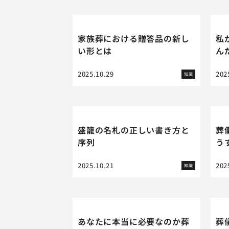
家族葬における贈答品の新し
私
い形とは
ん
2025.10.29
202
知識
盛籠の名札の正しい書き方と
葬
序列
う
2025.10.21
202
知識
あなたに本当に必要なのか葬
葬