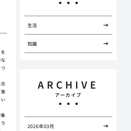
生活
知識
」を
的な
くつ
ARCHIVE
味合
「食
アーカイブ
とい
に
印象
フラ
2026年03月
は、