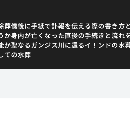
除
葬儀後に手紙で訃報を伝える際の書き方
うか
身内が亡くなった直後の手続きと流れ
能か
聖なるガンジス川に還るイ！ンドの水
しての水葬