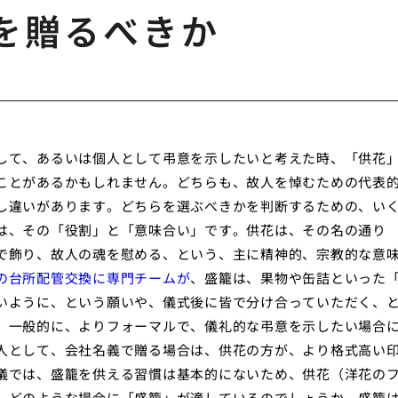
を贈るべきか
して、あるいは個人として弔意を示したいと考えた時、「供花
ことがあるかもしれません。どちらも、故人を悼むための代表
し違いがあります。どちらを選ぶべきかを判断するための、い
は、その「役割」と「意味合い」です。供花は、その名の通り
で飾り、故人の魂を慰める、という、主に精神的、宗教的な意
の台所配管交換に専門チームが
、盛籠は、果物や缶詰といった
いように、という願いや、儀式後に皆で分け合っていただく、
。一般的に、よりフォーマルで、儀礼的な弔意を示したい場合
人として、会社名義で贈る場合は、供花の方が、より格式高い
儀では、盛籠を供える習慣は基本的にないため、供花（洋花の
、どのような場合に「盛籠」が適しているのでしょうか。盛籠