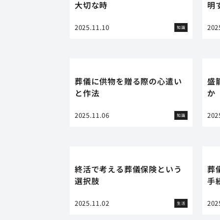
大切な時
明
2025.11.10
202
知識
葬儀に供物を贈る際の心遣い
盛
と作法
か
2025.11.06
202
知識
終活で考える葬儀保険という
葬
選択肢
手
2025.11.02
202
生活